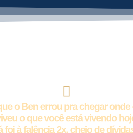
 o Ben pode te ajudar a
organ
em menos temp
da financeira
já conquistou sua liberdade financeira. Não é porque ele é autor 
e ensinar a ser rico”. Também não é porque ele é consultor finan
 que o Ben errou pra chegar onde 
viveu o que você está vivendo hoj
á foi à falência 2x, cheio de dívida