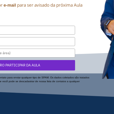
or
para ser avisado da próxima Aula
e-mail
RO PARTICIPAR DA AULA
ontato para enviar qualquer tipo de SPAM. Os dados coletados são tratados
e você pode se descadastrar de nossa lista de contatos a qualquer