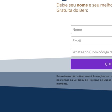
Deixe seu
e seu melh
nome
Gratuita do Ben:
QUE
Prometemos não utilizar suas informações de c
nos termos da Lei Geral de Proteção de Dados 
momento.