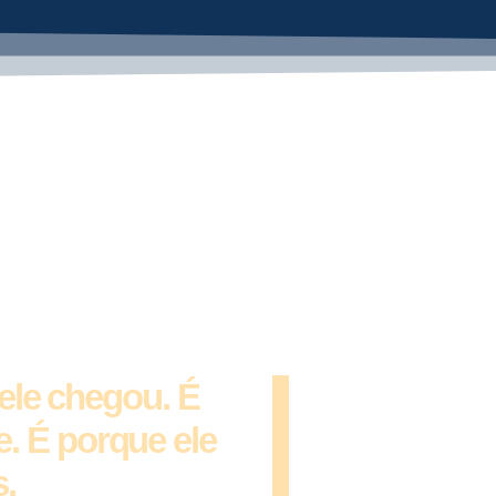
izar sua
o?
do Best Seller “Eu
ceiro.
ele chegou. É
e. É porque ele
s.