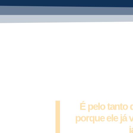
Por que
vi
Não é porque ele 
vou t
É pelo tanto
porque ele já 
j